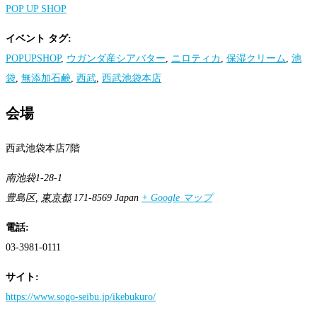
POP UP SHOP
イベント タグ:
POPUPSHOP
,
ウガンダ産シアバター
,
ニロティカ
,
保湿クリーム
,
池
袋
,
無添加石鹸
,
西武
,
西武池袋本店
会場
西武池袋本店7階
南池袋1-28-1
豊島区
,
東京都
171-8569
Japan
+ Google マップ
電話:
03-3981-0111
サイト:
https://www.sogo-seibu.jp/ikebukuro/