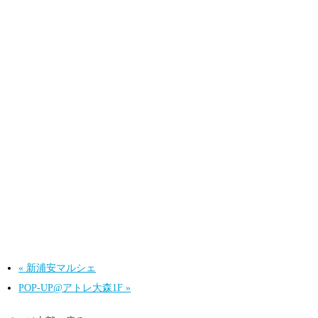
«
新浦安マルシェ
POP-UP@アトレ大森1F
»