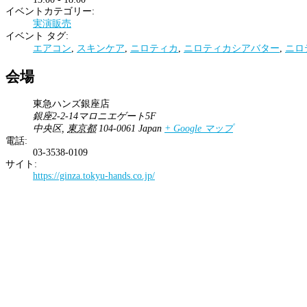
イベントカテゴリー:
実演販売
イベント タグ:
エアコン
,
スキンケア
,
ニロティカ
,
ニロティカシアバター
,
ニロ
会場
東急ハンズ銀座店
銀座2-2-14マロニエゲート5F
中央区
,
東京都
104-0061
Japan
+ Google マップ
電話:
03-3538-0109
サイト:
https://ginza.tokyu-hands.co.jp/