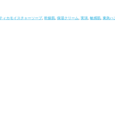
ティカモイスチャーソープ
,
乾燥肌
,
保湿クリーム
,
実演
,
敏感肌
,
東急ハ