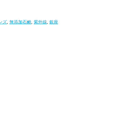
ンズ
,
無添加石鹸
,
紫外線
,
銀座