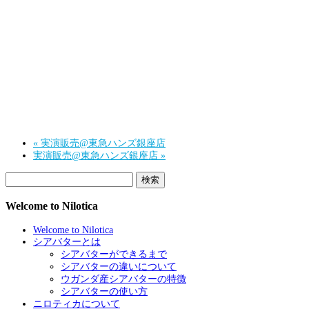
«
実演販売@東急ハンズ銀座店
実演販売@東急ハンズ銀座店
»
検
索:
Welcome to Nilotica
Welcome to Nilotica
シアバターとは
シアバターができるまで
シアバターの違いについて
ウガンダ産シアバターの特徴
シアバターの使い方
ニロティカについて