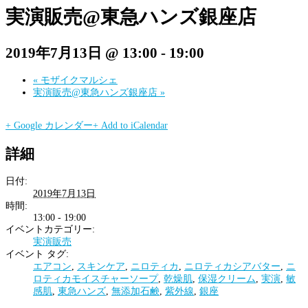
実演販売@東急ハンズ銀座店
2019年7月13日 @ 13:00
-
19:00
«
モザイクマルシェ
実演販売@東急ハンズ銀座店
»
+ Google カレンダー
+ Add to iCalendar
詳細
日付:
2019年7月13日
時間:
13:00 - 19:00
イベントカテゴリー:
実演販売
イベント タグ:
エアコン
,
スキンケア
,
ニロティカ
,
ニロティカシアバター
,
ニ
ロティカモイスチャーソープ
,
乾燥肌
,
保湿クリーム
,
実演
,
敏
感肌
,
東急ハンズ
,
無添加石鹸
,
紫外線
,
銀座