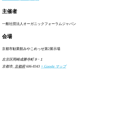
主催者
一般社団法人オーガニックフォーラムジャパン
会場
京都市勧業館みやこめっせ第2展示場
左京区岡崎成勝寺町９−１
京都市
,
京都府
606-8343
+ Google マップ